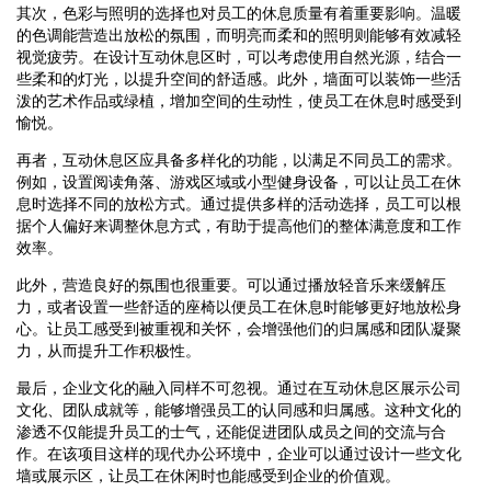
其次，色彩与照明的选择也对员工的休息质量有着重要影响。温暖
的色调能营造出放松的氛围，而明亮而柔和的照明则能够有效减轻
视觉疲劳。在设计互动休息区时，可以考虑使用自然光源，结合一
些柔和的灯光，以提升空间的舒适感。此外，墙面可以装饰一些活
泼的艺术作品或绿植，增加空间的生动性，使员工在休息时感受到
愉悦。
再者，互动休息区应具备多样化的功能，以满足不同员工的需求。
例如，设置阅读角落、游戏区域或小型健身设备，可以让员工在休
息时选择不同的放松方式。通过提供多样的活动选择，员工可以根
据个人偏好来调整休息方式，有助于提高他们的整体满意度和工作
效率。
此外，营造良好的氛围也很重要。可以通过播放轻音乐来缓解压
力，或者设置一些舒适的座椅以便员工在休息时能够更好地放松身
心。让员工感受到被重视和关怀，会增强他们的归属感和团队凝聚
力，从而提升工作积极性。
最后，企业文化的融入同样不可忽视。通过在互动休息区展示公司
文化、团队成就等，能够增强员工的认同感和归属感。这种文化的
渗透不仅能提升员工的士气，还能促进团队成员之间的交流与合
作。在该项目这样的现代办公环境中，企业可以通过设计一些文化
墙或展示区，让员工在休闲时也能感受到企业的价值观。